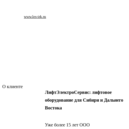
www.les-irk.ru
Аналитика
Проектирование
Дизайн
Разработка
Контекстная реклама
О клиенте
ЛифтЭлектроСервис: лифтовое
оборудование для Сибири и Дальнего
Востока
Уже более 15 лет ООО