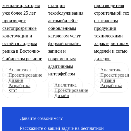
компании, которая
станции
производителя
уже более 25 лет
техобслуживания
строительной тех
производит
автомобилей с
с каталогом
светопрозрачные
обновлённым
продукции,
конструкции и
каталогом услуг,
техническими
остаётся лидером
формой онлайн-
характеристиками
рынка в Восточно-
записи и
моделей и сетью
Сибирском регионе
современным
дилеров
адаптивным
Аналитика
Аналитика
интерфейсом
Проектирование
Проектирован
Дизайн
Дизайн
Аналитика
Разработка
Разработка
Проектирование
SEO
Дизайн
Давайте созвонимся?
Расскажите о вашей задаче на бесплатной