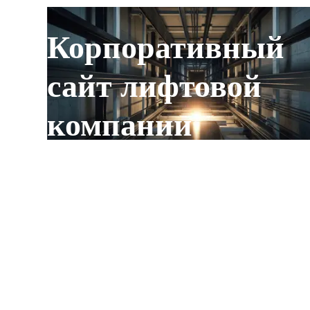
Корпоративный
сайт лифтовой
компании
Лифтэлектросерв
Создали сайт для компании по лифтам
и подъёмным механизмам, отразив
стандарты безопасности,
сертификацию и опыт реализованных
проектов