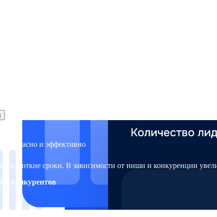
к
а
безопасно и эффективно
e в короткие сроки. В зависимости от ниши и конкуренции увел
м у конкурентов