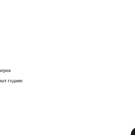
верия
пыт годами