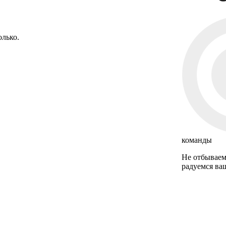
олько.
команды
Не отбываем
радуемся ваш