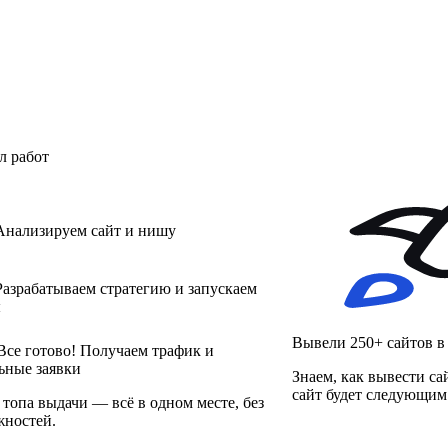
л работ
нализируем сайт и нишу
азрабатываем стратегию и запускаем
ы
Вывели 250+ сайтов 
се готово! Получаем трафик и
ьные заявки
Знаем, как вывести са
сайт будет следующим
 топа выдачи — всё в одном месте, без
ностей.