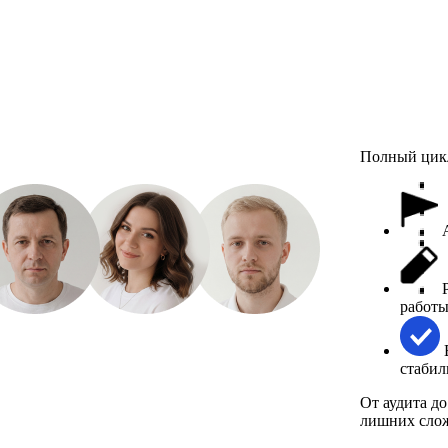
Полный цик
А
Р
работ
В
стабил
От аудита до
лишних слож