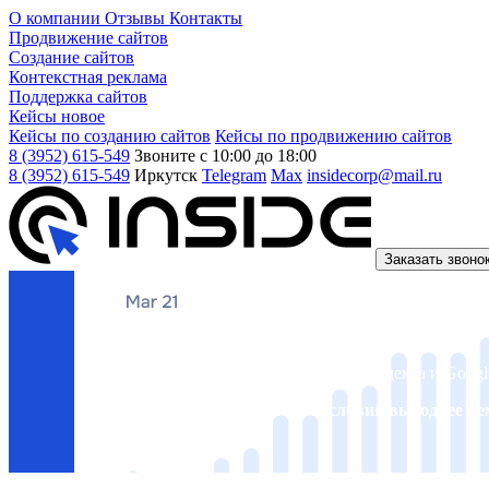
О компании
Отзывы
Контакты
Продвижение сайтов
Создание сайтов
Контекстная реклама
Поддержка сайтов
Кейсы
новое
Кейсы по созданию сайтов
Кейсы по продвижению сайтов
8 (3952) 615-549
Звоните с 10:00 до 18:00
8 (3952) 615-549
Иркутск
Telegram
Max
insidecorp@mail.ru
Заказать звоно
Продвигаем сайты в Иркутске с
гарантией результат
Продвинем ваш сайт по SEO в топ-10 Яндекса и Googl
Оставьте заявку и мы сделаем условия выгоднее че