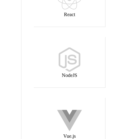
React
NodeJS
Vue.js