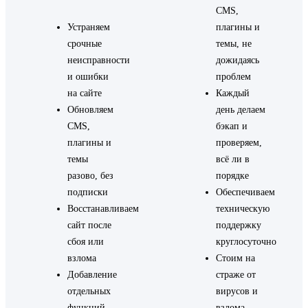
CMS,
Устраняем
плагины и
срочные
темы, не
неисправности
дожидаясь
и ошибки
проблем
на сайте
Каждый
Обновляем
день делаем
CMS,
бэкап и
плагины и
проверяем,
темы
всё ли в
разово, без
порядке
подписки
Обеспечиваем
Восстанавливаем
техническую
сайт после
поддержку
сбоя или
круглосуточно
взлома
Стоим на
Добавление
страже от
отдельных
вирусов и
функций
взлома